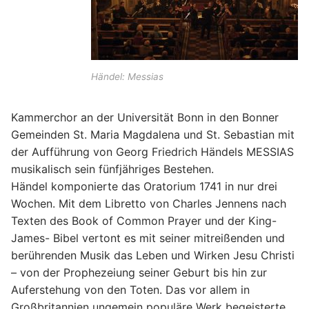
Händel: Messias
Kammerchor an der Universität Bonn in den
Bonner
Gemeinden St. Maria Magdalena und St.
Sebastian mit
der Aufführung von Georg
Friedrich Händels MESSIAS
musikalisch sein
fünfjähriges Bestehen.
Händel komponierte das
Oratorium 1741 in nur drei
Wochen. Mit dem
Libretto von Charles Jennens nach
Texten des
Book of Common Prayer und der King-
James-
Bibel vertont es mit seiner mitreißenden und
berührenden Musik das Leben und Wirken Jesu
Christi
– von der Prophezeiung seiner Geburt bis
hin zur
Auferstehung von den Toten.
Das vor allem in
Großbritannien ungemein populäre Werk begeisterte