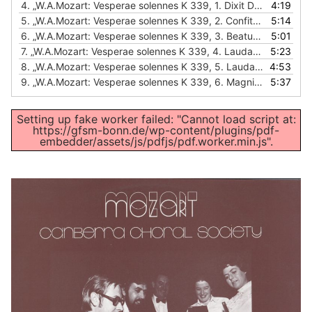
4.
„W.A.Mozart: Vesperae solennes K 339, 1. Dixit Dominus“
4:19
— CA
P
5.
„W.A.Mozart: Vesperae solennes K 339, 2. Confitebor“
5:14
— CANB
l
6.
„W.A.Mozart: Vesperae solennes K 339, 3. Beatus vir“
5:01
— CANB
a
7.
„W.A.Mozart: Vesperae solennes K 339, 4. Laudate pueri“
5:23
— C
y
8.
„W.A.Mozart: Vesperae solennes K 339, 5. Laudate Dominum“
4:53
e
9.
„W.A.Mozart: Vesperae solennes K 339, 6. Magnificat“
5:37
— CANB
r
Setting up fake worker failed: "Cannot load script at:
https://gfsm-bonn.de/wp-content/plugins/pdf-
embedder/assets/js/pdfjs/pdf.worker.min.js".