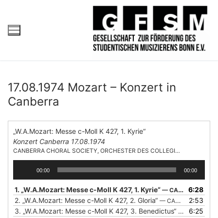
17.08.1974 Mozart – Konzert in
Canberra
„W.A.Mozart: Messe c-Moll K 427, 1. Kyrie“
Konzert Canberra 17.08.1974
CANBERRA CHORAL SOCIETY, ORCHESTER DES COLLEGIUM MUSICUM DER UNIVERSITÄT BONN, LEITUNG: AYIS IOANNIDES
A
00:00
00:00
u
d
1.
„W.A.Mozart: Messe c-Moll K 427, 1. Kyrie“
6:28
— CANBERRA CHORAL SOCIETY, ORCHESTER DES COLLEGIUM MUSICUM DER UNIVERSITÄT BONN, LEITUNG: AYIS IOANNIDES
i
2.
„W.A.Mozart: Messe c-Moll K 427, 2. Gloria“
2:53
— CANBERRA CHORAL SOCIETY, ORCHESTER DES COLLEGIUM MUSICUM DER UNIVERSITÄT BONN, LEITUNG: AYIS IOANNIDES
o
3.
„W.A.Mozart: Messe c-Moll K 427, 3. Benedictus“
6:25
— CANBERRA 
-