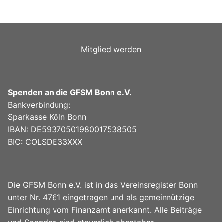
i
o
-
P
Mitglied werden
l
a
y
e
Spenden an die GFSM Bonn e.V.
r
Bankverbindung:
Sparkasse Köln Bonn
IBAN: DE59370501980017538505
BIC: COLSDE33XXX
Die GFSM Bonn e.V. ist in das Vereinsregister Bonn
unter Nr. 4761 eingetragen und als gemeinnützige
Einrichtung vom Finanzamt anerkannt. Alle Beiträge
und Spenden sind steuerlich absetzbar.