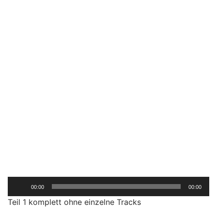
A
00:00
00:00
u
Teil 1 komplett ohne einzelne Tracks
d