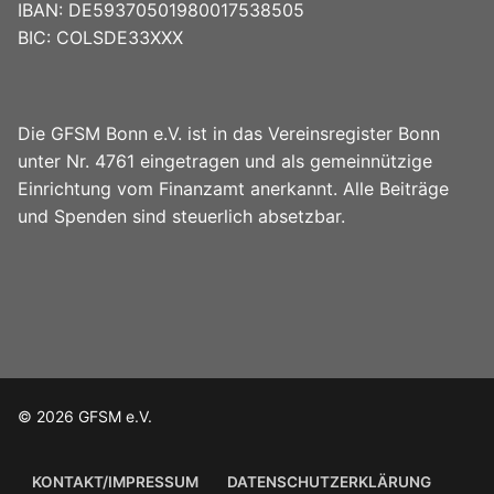
IBAN: DE59370501980017538505
BIC: COLSDE33XXX
Die GFSM Bonn e.V. ist in das Vereinsregister Bonn
unter Nr. 4761 eingetragen und als gemeinnützige
Einrichtung vom Finanzamt anerkannt. Alle Beiträge
und Spenden sind steuerlich absetzbar.
© 2026 GFSM e.V.
KONTAKT/IMPRESSUM
DATENSCHUTZERKLÄRUNG